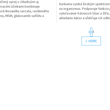
účinný sprej s chladivými aj
Kurkuma vyniká širokým spektrom
evacími účinkami kombinuje
na organizmus. Podporuje funkciu
osti Boswellia serrata, rastlinného
vylučovanie tráviacich štiav a žlče,
nu, MSM, glukosamín sulfátu a
ukladaniu tukov a uľahčuje ich odb
oitínu. Obsahuje veľké...
z pečene.
S
1
3
t
r
O
HORE
á
v
n
l
k
á
o
d
v
a
a
c
n
i
i
e
e
p
r
v
k
y
v
ý