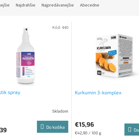
nejšie
Najdrahšie
Najpredávanejšie
Abecedne
Kód:
440
stik spray
Kurkumin 3-komplex
€15,96
Do košíka
,39
Do
Jednotková
€42,90 / 100 g
cena: