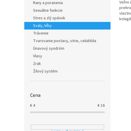
Veľmi 
Rany a poranenia
prehri
Sexuálne funkcie
vlastn
Stres a zlý spánok
kolagé
chondr
Svaly, kĺby
Trávenie
Tvarovanie postavy, strie, celulitída
Únavový syndróm
Vlasy
Zrak
Žilový systém
Cena
€
4
€
16