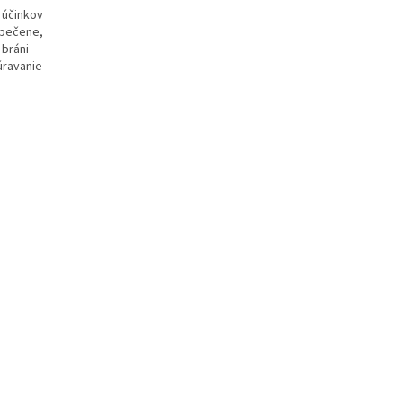
 účinkov
 pečene,
 bráni
úravanie