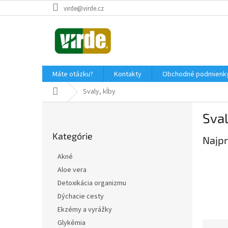
Prejsť
virde@virde.cz
na
obsah
Máte otázku?
Kontakty
Obchodné podmienk
Domov
Svaly, kĺby
B
Sval
o
Preskočiť
č
Kategórie
kategórie
Najpr
n
ý
Akné
p
Aloe vera
a
Detoxikácia organizmu
n
e
Dýchacie cesty
l
Ekzémy a vyrážky
Glykémia
R