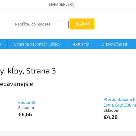
MAPA SERVERU
HĽADAŤ
y
Ochrana osobných údajov
Aktuality
O spoločnosti
y, kĺby
, Strana 3
edávanejšie
Pferde Balsam F
Kaštanfit
Extra Cold 200 m
€6,66
€4,28