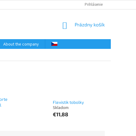
Prihlásenie
NÁKUPNÝ
Prázdny košík
KOŠÍK
About the company
orte
Flexistik tobolky
l
€11,88