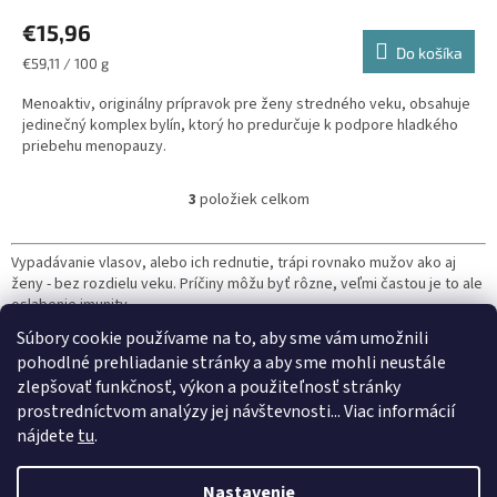
€15,96
Do košíka
Jednotková
€59,11 / 100 g
cena:
Menoaktiv, originálny prípravok pre ženy stredného veku, obsahuje
jedinečný komplex bylín, ktorý ho predurčuje k podpore hladkého
priebehu menopauzy.
3
položiek celkom
O
v
l
Vypadávanie vlasov, alebo ich rednutie, trápi rovnako mužov ako aj
á
ženy - bez rozdielu veku. Príčiny môžu byť rôzne, veľmi častou je to ale
d
oslabenie imunity.
a
c
Súbory cookie používame na to, aby sme vám umožnili
Nesľubujeme Vám, že s prípravkami VIRDE Vám narastú vlasy nové,
i
pohodlné prehliadanie stránky a aby sme mohli neustále
vieme ale podporiť váš imunitný systém,
Vaše vlasy budú pevnejšie a
e
zlepšovať funkčnosť, výkon a použiteľnosť stránky
krajšie
, Váš účes bude plnší a vlasy prestanú padať.
p
prostredníctvom analýzy jej návštevnosti... Viac informácií
r
Z
nájdete
tu
.
v
á
k
Vytvoril Shoptet
p
y
Nastavenie