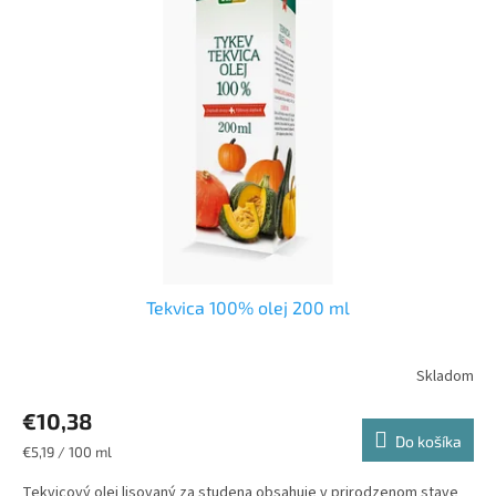
Tekvica 100% olej 200 ml
€10,38
Do košíka
Jednotková
€5,19 / 100 ml
cena:
Tekvicový olej lisovaný za studena obsahuje v prirodzenom stave