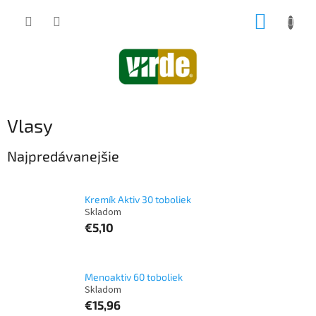
Prejsť
NÁKUP
na
obsah
KOŠÍK
Vlasy
Najpredávanejšie
Kremík Aktiv 30 toboliek
€5,10
Menoaktiv 60 toboliek
€15,96