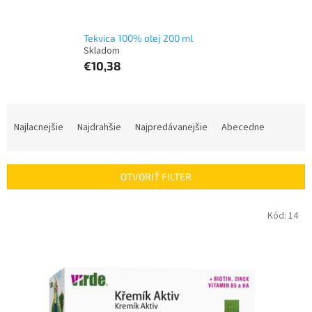
Tekvica 100% olej 200 ml
€10,38
R
a
Najlacnejšie
Najdrahšie
Najpredávanejšie
Abecedne
d
e
n
OTVORIŤ FILTER
i
e
V
Kód:
14
p
ý
r
p
o
i
d
s
u
p
k
r
t