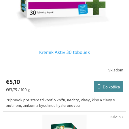
o
o
d
v
u
k
t
o
v
Kremík Aktiv 30 toboliek
€5,10
Do košíka
Jednotková
€63,75 / 100 g
cena:
Prípravok pre starostlivosť o kožu, nechty, vlasy, kĺby a cievy s
biotínom, zinkom a kyselinou hyaluronovou.
Kód:
52