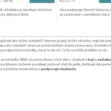
ková
Jednotková
 / 100 ml
€12,72 / 1 l
cena:
ík rešetliakový obsahuje množstvo
Aloe podporuje činnosť tráviacej 
icky aktívnych látok.
jej zachovanie v normálnom stave.
O
v
l
spôsob ako rýchlo schudnúť? Internet je plný týchto návodov, majú ale je
á
ou
a ako schudnúť zdravo je predovšetkým zmena stravovania, životného š
d
j podporné prostriedky, nie je to ale nič, čo by vyriešilo problém za vás.
a
c
é prostriedky VIRDE sú pomocníkom, ktorý Vám v chudnutí a
boji s nadváh
i
 vyváženým zložením pomáhajú znižovať chuť do jedla, dodávajú telu potrebn
e
ú zrýchleniu metabolizmu a
podporujú chudnutie
.
p
r
v
k
y
v
ý
p