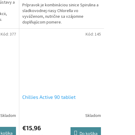
sústavy a
Prípravok je kombináciou sinice Spirulina a
sladkovodnej riasy Chlorella vo
cii,
vyváženom, nutrične sa vzájomne
u.
doplňujúcom pomere.
Kód:
377
Kód:
145
Chillies Active 90 tabliet
€15,96
 košíka
Do košíka