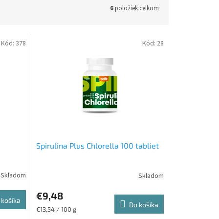
6
položiek celkom
Kód:
378
Kód:
28
Spirulina Plus Chlorella 100 tabliet
€9,48
 košíka
Do košíka
Jednotková
€13,54 / 100 g
cena: