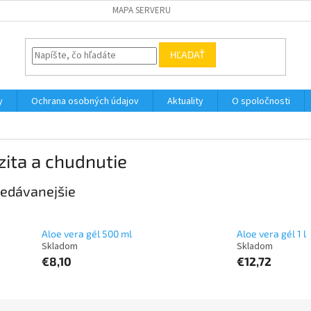
MAPA SERVERU
HĽADAŤ
y
Ochrana osobných údajov
Aktuality
O spoločnosti
ita a chudnutie
edávanejšie
Aloe vera gél 500 ml
Aloe vera gél 1 l
€8,10
€12,72