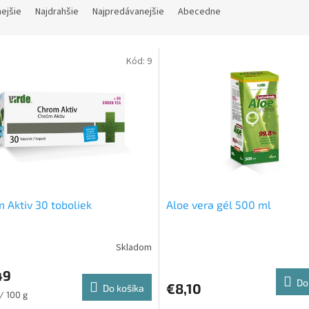
nejšie
Najdrahšie
Najpredávanejšie
Abecedne
Kód:
9
 Aktiv 30 toboliek
Aloe vera gél 500 ml
49
Do
€8,10
Do košíka
ková
/ 100 g