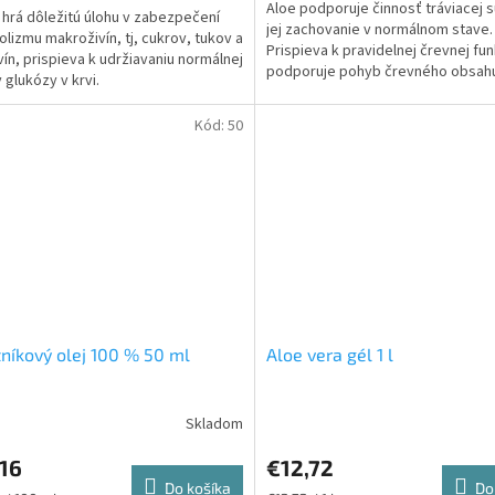
Aloe podporuje činnosť tráviacej 
hrá dôležitú úlohu v zabezpečení
jej zachovanie v normálnom stave.
lizmu makroživín, tj, cukrov, tukov a
Prispieva k pravidelnej črevnej funk
vín, prispieva k udržiavaniu normálnej
podporuje pohyb črevného obsah
y glukózy v krvi.
Kód:
50
níkový olej 100 % 50 ml
Aloe vera gél 1 l
16
€12,72
Do košíka
Do