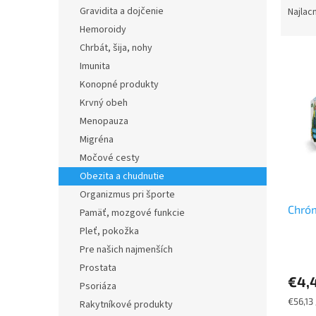
a
Gravidita a dojčenie
Najlac
d
Hemoroidy
e
Chrbát, šija, nohy
V
n
Imunita
ý
i
Konopné produkty
p
e
i
p
Krvný obeh
s
r
Menopauza
p
o
Migréna
r
d
Močové cesty
o
u
Obezita a chudnutie
d
k
Organizmus pri športe
u
t
Chróm
k
o
Pamäť, mozgové funkcie
t
v
Pleť, pokožka
o
Pre našich najmenších
v
Prostata
€4,
Psoriáza
Jednot
€56,13 
Rakytníkové produkty
cena: