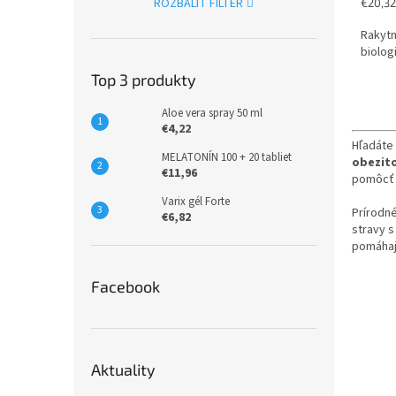
Jednot
ROZBALIŤ FILTER
€20,32
cena:
Rakytn
biolog
Top 3 produkty
Aloe vera spray 50 ml
€4,22
Hľadáte 
MELATONÍN 100 + 20 tabliet
obezit
€11,96
pomôcť a
Varix gél Forte
Prírodn
€6,82
stravy s
pomáhaj
Facebook
Aktuality