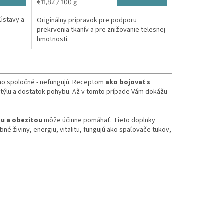
Jednotková
€11,82 / 100 g
cena:
sústavy a
Originálny prípravok pre podporu
prekrvenia tkanív a pre znižovanie telesnej
hmotnosti.
dno spoločné - nefungujú. Receptom
ako bojovať s
týlu a dostatok pohybu. Až v tomto prípade Vám dokážu
ou a obezitou
môže účinne pomáhať. Tieto doplnky
é živiny, energiu, vitalitu, fungujú ako spaľovače tukov,