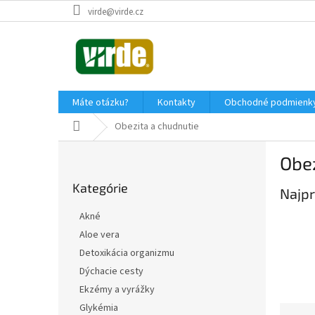
Prejsť
virde@virde.cz
na
obsah
Máte otázku?
Kontakty
Obchodné podmienk
Domov
Obezita a chudnutie
B
Obez
o
Preskočiť
č
Kategórie
kategórie
Najpr
n
ý
Akné
p
Aloe vera
a
Detoxikácia organizmu
n
e
Dýchacie cesty
l
Ekzémy a vyrážky
Glykémia
R