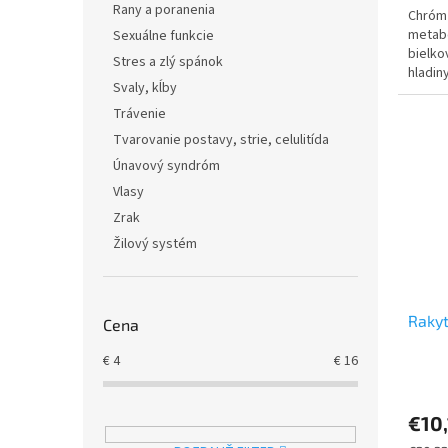
Rany a poranenia
Chróm 
metabo
Sexuálne funkcie
bielko
Stres a zlý spánok
hladin
Svaly, kĺby
Trávenie
Tvarovanie postavy, strie, celulitída
Únavový syndróm
Vlasy
Zrak
Žilový systém
Rakyt
Cena
€
4
€
16
€10,