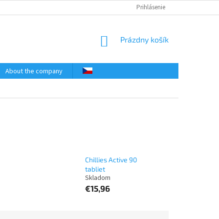
Prihlásenie
NÁKUPNÝ
Prázdny košík
KOŠÍK
About the company
Chillies Active 90
tabliet
€15,96