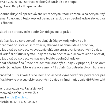
VX.cz 2003 s.r.o. - správca webových stránok a e-shopu
ng. Josef Kimpl – IT špecialista
osobné údaje sú spracovávané len v nevyhnutnom rozsahu a na nevyhnutný ča
nia. Po uplynutí tejto vopred definovanej doby sú osobné údaje zlikvido
i zákonmi.
islosti so spracovaním osobných údajov máte právo:
ziať súhlas so spracovaním osobných údajov kedykoľvek späť,
ožadovať od správcu informáciu, aké Vaše osobné údaje spracúva,
ožadovať od správcu vysvetlenie ohľadne spracovania osobných údajov,
yžiadať si prístup k týmto údajom a tieto nechať aktualizovať alebo opraviť
ožadovať od správcu vymazanie týchto osobných údajov,
odať sťažnosť na Úrade pre ochranu osobných údajov v prípade, že sa dom
sobných údajov, ktoré ste oprávnený / á uplatniť prostredníctvom hore uv
očnosť VIRDE SLOVAKIA s.r.o. nemá povinnosť vymenovať tzv. poverenca pr
ka, ktorý je pre subjekty osobných údajov v rámci nariadenia GDPR konta
eno a priezvisko: Pavla Víchová
racovná pozícia: účtovníčka
-mail:
virde@virde.cz
elefón: 00420 / 605 034 476