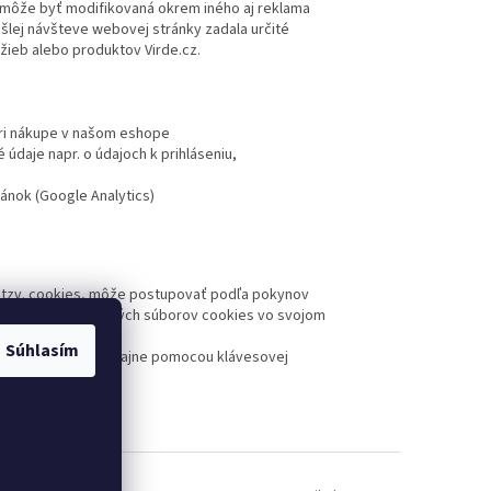
m môže byť modifikovaná okrem iného aj reklama
šlej návšteve webovej stránky zadala určité
užieb alebo produktov Virde.cz.
pri nákupe v našom eshope
údaje napr. o údajoch k prihláseniu,
ánok (Google Analytics)
j tzv. cookies, môže postupovať podľa pokynov
ak ukladanie všetkých súborov cookies vo svojom
Súhlasím
ať z počítača (zvyčajne pomocou klávesovej
yužívanie.