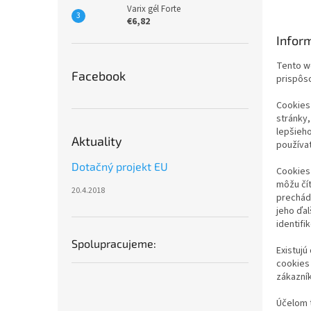
Varix gél Forte
€6,82
Infor
Tento w
Facebook
prispôso
Cookies 
stránky,
lepšieh
Aktuality
používa
Dotačný projekt EU
Cookies
môžu čí
20.4.2018
prechádz
jeho ďa
identifi
Spolupracujeme:
Existujú
cookies
zákazník
Účelom 