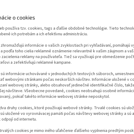
mácie o cookies
eb používa tzv. cookies, tags a ďalšie obdobné technológie. Tieto techn
bené ich potrebám a ich efektívnu administráciu.
zhromažďujú informácie o vašich zvyklostiach pri vyhľadávaní, pomáhajú vyt
 a podľa toho cielia reklamné oznámenie relevantné k vašim záujmom a vaš
o zacielenia reklamy na používateľa. Tiež sa využívajú pre obmedzenie po
teľovi a zefektívňujú reklamné kampane.
 sú informácie uchovávané v jednoduchých textových súboroch, umiestnený
tať webovými stránkami počas neskorších návštev. Informácie uložené v co
aní webovej stránky, alebo obsahovať jedinečné identifikačné číslo, takž
lšej návšteve. Všeobecne povedané, cookies neobsahujú osobné informáci
kovaný, pokiaľ takéto informácie webovej stránke neposkytol.
 dva druhy cookies, ktoré používajú webové stránky. Trvalé cookies sú ul
 sú uložené vo vyrovnávacej pamäti počas návštevy webovej stránky a sú 
 odpojí od internetu.
trvalých cookies je mimo iného uľahčenie ďalšieho vyplnenia predtým posk