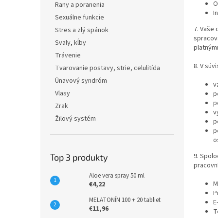
O
Rany a poranenia
I
Sexuálne funkcie
7. Vaše 
Stres a zlý spánok
spracova
Svaly, kĺby
platným
Trávenie
8. V súv
Tvarovanie postavy, strie, celulitída
Únavový syndróm
v
Vlasy
p
p
Zrak
v
Žilový systém
p
p
o
9. Spol
Top 3 produkty
pracovní
Aloe vera spray 50 ml
M
€4,22
P
MELATONÍN 100 + 20 tabliet
E
€11,96
T