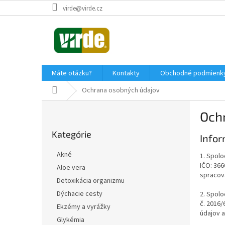
Prejsť
virde@virde.cz
na
obsah
Máte otázku?
Kontakty
Obchodné podmienk
Domov
Ochrana osobných údajov
B
Och
o
Preskočiť
č
Kategórie
kategórie
Infor
n
ý
Akné
1. Spolo
p
IČO: 36
Aloe vera
a
spracova
Detoxikácia organizmu
n
e
Dýchacie cesty
2. Spolo
č. 2016/
l
Ekzémy a vyrážky
údajov a
Glykémia