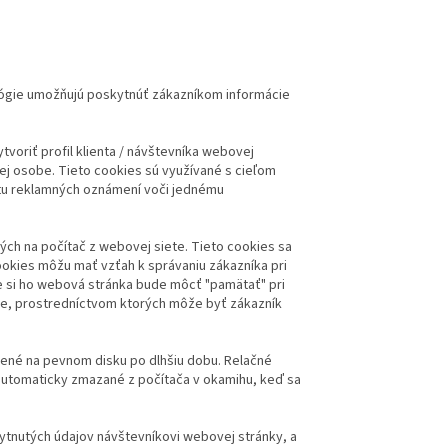
ológie umožňujú poskytnúť zákazníkom informácie
voriť profil klienta / návštevníka webovej
ej osobe. Tieto cookies sú využívané s cieľom
čtu reklamných oznámení voči jednému
ch na počítač z webovej siete. Tieto cookies sa
okies môžu mať vzťah k správaniu zákazníka pri
e si ho webová stránka bude môcť "pamätať" pri
e, prostredníctvom ktorých môže byť zákazník
ožené na pevnom disku po dlhšiu dobu. Relačné
automaticky zmazané z počítača v okamihu, keď sa
ytnutých údajov návštevníkovi webovej stránky, a