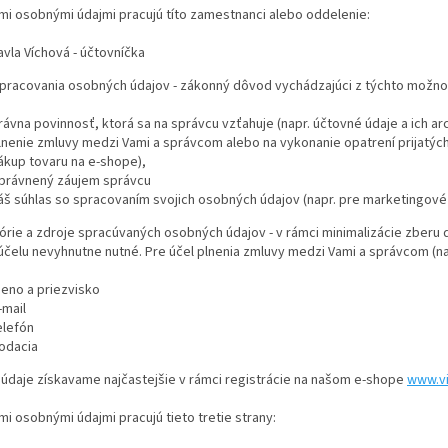
imi osobnými údajmi pracujú títo zamestnanci alebo oddelenie:
avla Víchová - účtovníčka
spracovania osobných údajov - zákonný dôvod vychádzajúci z týchto možnos
rávna povinnosť, ktorá sa na správcu vzťahuje (napr. účtovné údaje a ich arc
lnenie zmluvy medzi Vami a správcom alebo na vykonanie opatrení prijatých
ákup tovaru na e-shope),
právnený záujem správcu
áš súhlas so spracovaním svojich osobných údajov (napr. pre marketingové 
órie a zdroje spracúvaných osobných údajov - v rámci minimalizácie zberu 
účelu nevyhnutne nutné. Pre účel plnenia zmluvy medzi Vami a správcom (na
eno a priezvisko
-mail
elefón
odacia
údaje získavame najčastejšie v rámci registrácie na našom e-shope
www.vi
imi osobnými údajmi pracujú tieto tretie strany: