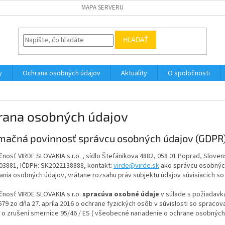
MAPA SERVERU
HĽADAŤ
y
Ochrana osobných údajov
Aktuality
O spoločnosti
rana osobných údajov
mačná povinnosť správcu osobných údajov (GDPR
čnosť VIRDE SLOVAKIA s.r.o. , sídlo Štefánikova 4882, 058 01 Poprad, Sloven
603881, IČDPH: SK2022138888, kontakt:
virde@virde.sk
ako správcu osobných
nia osobných údajov, vrátane rozsahu práv subjektu údajov súvisiacich s
čnosť VIRDE SLOVAKIA s.r.o.
spracúva osobné údaje
v súlade s požiadavk
679 zo dňa 27. apríla 2016 o ochrane fyzických osôb v súvislosti so spra
 o zrušení smernice 95/46 / ES ( všeobecné nariadenie o ochrane osobných 