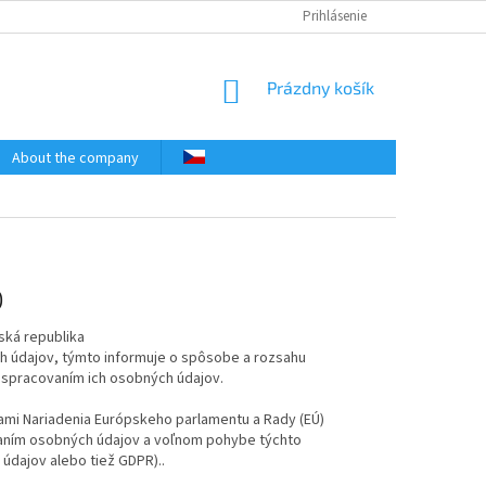
Prihlásenie
NÁKUPNÝ
Prázdny košík
KOŠÍK
About the company
)
ská republika
 údajov, týmto informuje o spôsobe a rozsahu
o spracovaním ich osobných údajov.
ami Nariadenia Európskeho parlamentu a Rady (EÚ)
covaním osobných údajov a voľnom pohybe týchto
údajov alebo tiež GDPR)..