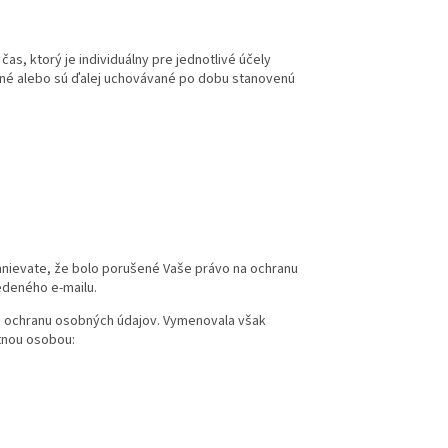
s, ktorý je individuálny pre jednotlivé účely
vané alebo sú ďalej uchovávané po dobu stanovenú
,
nievate, že bolo porušené Vaše právo na ochranu
edeného e-mailu.
e ochranu osobných údajov. Vymenovala však
ktnou osobou: