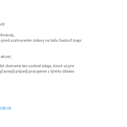
tí:
hivácia),
 pred uzatvorením zmluvy na Vašu žiadosť (napr.
akcie).
dát zbierame len osobné údaje, ktoré sú pre
jčastejší prípad) pracujeme s týmito dátami:
rde.sk
.