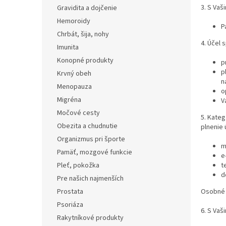
3. S Vaš
Gravidita a dojčenie
Hemoroidy
P
Chrbát, šija, nohy
4. Účel 
Imunita
Konopné produkty
p
p
Krvný obeh
n
Menopauza
o
Migréna
V
Močové cesty
5. Kateg
Obezita a chudnutie
plnenie 
Organizmus pri športe
m
Pamäť, mozgové funkcie
e
Pleť, pokožka
t
d
Pre našich najmenších
Prostata
Osobné 
Psoriáza
6. S Vaš
Rakytníkové produkty