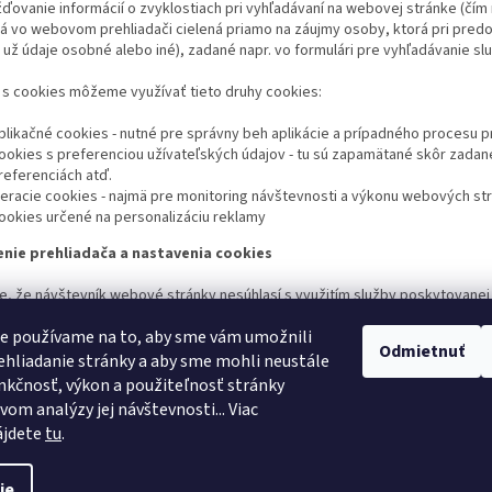
ovanie informácií o zvyklostiach pri vyhľadávaní na webovej stránke (čí
 vo webovom prehliadači cielená priamo na záujmy osoby, ktorá pri predo
i už údaje osobné alebo iné), zadané napr. vo formulári pre vyhľadávanie sl
i s cookies môžeme využívať tieto druhy cookies:
plikačné cookies - nutné pre správny beh aplikácie a prípadného procesu 
ookies s preferenciou užívateľských údajov - tu sú zapamätané skôr zadané 
referenciách atď.
eracie cookies - najmä pre monitoring návštevnosti a výkonu webových str
ookies určené na personalizáciu reklamy
nie prehliadača a nastavenia cookies
de, že návštevník webové stránky nesúhlasí s využitím služby poskytovane
ch v záložke pomocníka svojho internetového prehliadača a deaktivovať t
ie používame na to, aby sme vám umožnili
.
Odmietnuť
rvalej deaktivácie ukladania cookies je možné tieto súbory manuálne zmaz
hliadanie stránky a aby sme mohli neustále
 Ctrl + Shift + Delete) po každej návšteve webovej stránky.
nkčnosť, výkon a použiteľnosť stránky
vom analýzy jej návštevnosti... Viac
om na výhody, ktoré umožňujú tieto cookies však odporúčame ich v
ájdete
tu
.
ie