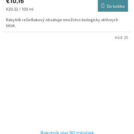
€10,16
Do košíka
Jednotková
€20,32 / 100 ml
cena:
Rakytník rešetliakový obsahuje množstvo biologicky aktívnych
látok.
Kód:
25
Rakytník olej 90 toboliek