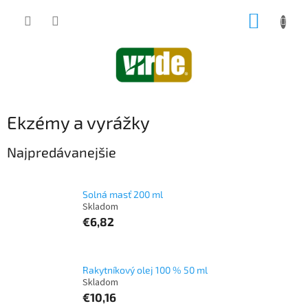
Prejsť
NÁKUP
na
obsah
KOŠÍK
Ekzémy a vyrážky
Najpredávanejšie
Solná masť 200 ml
€6,82
Rakytníkový olej 100 % 50 ml
€10,16