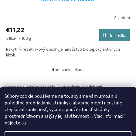
€11,22
Do košíka
Jednotková
€19,34 / 100 g
cena:
Rakytník rešetliakový obsahuje množstvo biologicky aktívnych
látok.
4
položiek celkom
O
v
l
Zbavte sa ekzémov a vyrážok s prírodnými produktmi!
á
d
Súbory cookie používame na to, aby sme vám umožnili
Prípravky pomáhajú pri kožných problémoch, tlmia nežiaduce reakcie.
a
pohodlné prehliadanie stránky a aby sme mohli neustále
Udržujú pokožku pružnú a vláčnu, pôsobia proti baktériám a poskytujú
c
zlepšovať funkčnosť, výkon a použiteľnosť stránky
úľavu.
i
prostredníctvom analýzy jej návštevnosti... Viac informácií
e
Z
nájdete
tu
.
p
á
r
Vytvoril Shoptet
p
v