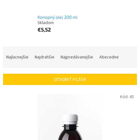
Konopný olej 200 ml
€5,52
R
a
Najlacnejšie
Najdrahšie
Najpredávanejšie
Abecedne
d
e
n
OTVORIŤ FILTER
i
e
V
Kód:
45
p
ý
r
p
o
i
d
s
u
p
k
r
t