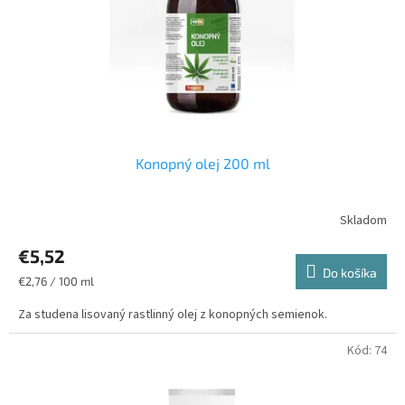
o
o
d
v
u
k
t
o
v
Konopný olej 200 ml
€5,52
Do košíka
Jednotková
€2,76 / 100 ml
cena:
Za studena lisovaný rastlinný olej z konopných semienok.
Kód:
74