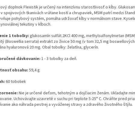
vový doplnok
Flexistik je určený na intenzívnu starostlivosť o kĺby. Glukosa
y v spojivových tkanivách vrátane kostí a chrupaviek, MSM patrí medzi štan
yvňuje pohybový systém, pomáha udržovať kĺby v normálnom stave. Kyselin
synoviálnej tekutiny v kĺboch.
enie 1 tobolky:
glukosamín sulfát.2KCl 400 mg, methylsulfonylmetan (MSM)
itý (Boswellia serrata) extrakt zo živice 50 mg (v tom 32,5 mg boswellových 
ina hyaluronová 20 mg. Obal tobolky: želatína, glycerín.
ručené dávkovanie:
1 - 3 tobolky za deň.
tnosť obsahu:
59,4 g
ah:
60 toboliek
ornenie:
Nie je určené deťom, tehotným a dojčiacim ženám. Ukladajte mi
ovanie. Uchovávajte uzavreté v suchu pri teplote 5-25° C. Chráňte pred pr
ívanie ako náhrada pestrej a vyváženej stravy a zdravého životného štýlu.