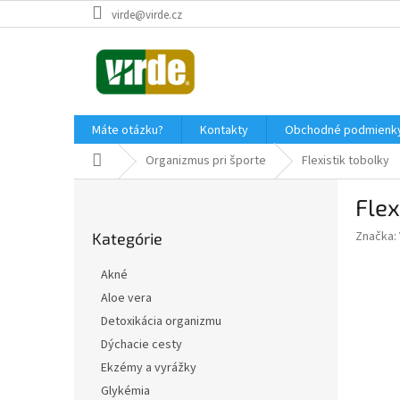
Prejsť
virde@virde.cz
na
obsah
Máte otázku?
Kontakty
Obchodné podmienk
Domov
Organizmus pri športe
Flexistik tobolky
B
Flex
o
Preskočiť
č
Značka:
Kategórie
kategórie
n
ý
Akné
p
Aloe vera
a
Detoxikácia organizmu
n
e
Dýchacie cesty
l
Ekzémy a vyrážky
Glykémia