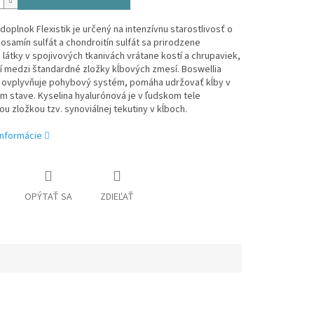
 doplnok
Flexistik je určený na intenzívnu starostlivosť o
kosamín sulfát a chondroitín sulfát sa prirodzene
 látky v spojivových tkanivách vrátane kostí a chrupaviek,
í medzi štandardné zložky kĺbových zmesí. Boswellia
o ovplyvňuje pohybový systém, pomáha udržovať kĺby v
 stave. Kyselina hyalurónová je v ľudskom tele
u zložkou tzv. synoviálnej tekutiny v kĺboch.
informácie
OPÝTAŤ SA
ZDIEĽAŤ