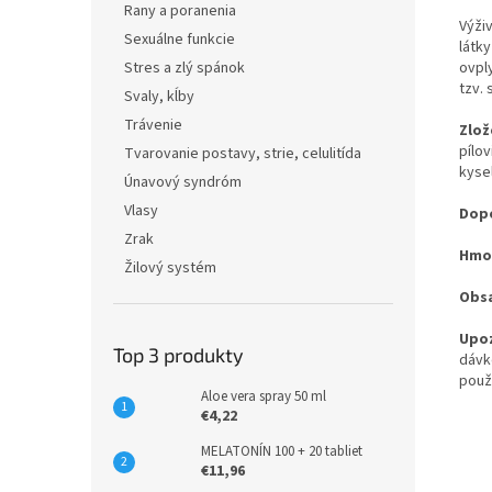
Rany a poranenia
Výži
Sexuálne funkcie
látk
Stres a zlý spánok
ovpl
tzv. 
Svaly, kĺby
Trávenie
Zlož
pílov
Tvarovanie postavy, strie, celulitída
kysel
Únavový syndróm
Vlasy
Dopo
Zrak
Hmo
Žilový systém
Obs
Upoz
Top 3 produkty
dávk
použ
Aloe vera spray 50 ml
€4,22
MELATONÍN 100 + 20 tabliet
€11,96