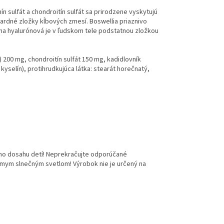
mín sulfát a chondroitín sulfát sa prirodzene vyskytujú
dardné zložky kĺbových zmesí. Boswellia priaznivo
a hyalurónová je v ľudskom tele podstatnou zložkou
 200 mg, chondroitín sulfát 150 mg, kadidlovník
kyselín), protihrudkujúca látka: stearát horečnatý,
mo dosahu detí!
Neprekračujte odporúčané
iamym slnečným svetlom! Výrobok nie je určený na