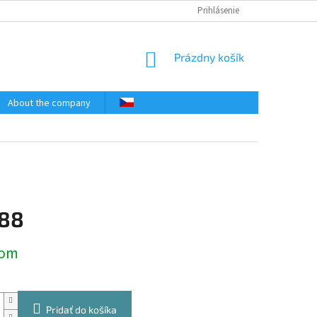
Prihlásenie
NÁKUPNÝ
Prázdny košík
KOŠÍK
About the company
,88
ová
Pridať do košíka