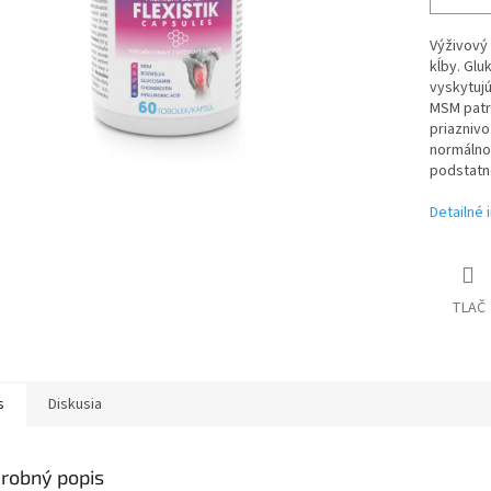
Výživový
kĺby. Glu
vyskytujú
MSM patr
priazniv
normálnom
podstatno
Detailné 
TLAČ
s
Diskusia
robný popis