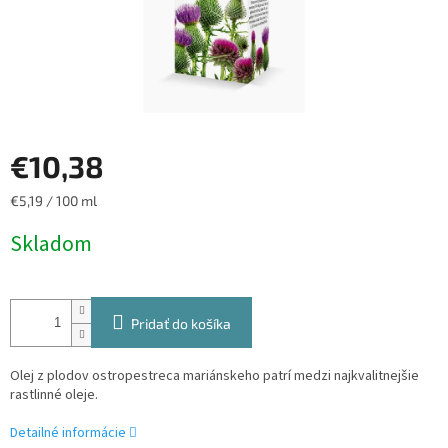
€10,38
Jednotková
€5,19 / 100 ml
cena:
Pridať do košíka
Olej z plodov ostropestreca mariánskeho patrí medzi najkvalitnejšie
rastlinné oleje.
Detailné informácie