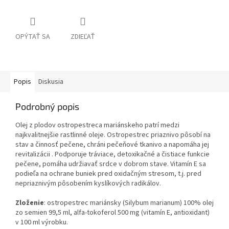
OPÝTAŤ SA
ZDIEĽAŤ
Popis
Diskusia
Podrobný popis
Olej z plodov ostropestreca mariánskeho patrí medzi
najkvalitnejšie rastlinné oleje. Ostropestrec priaznivo pôsobí na
stav a činnosť pečene, chráni pečeňové tkanivo a napomáha jej
revitalizácii . Podporuje tráviace, detoxikačné a čistiace funkcie
pečene, pomáha udržiavať srdce v dobrom stave. Vitamín E sa
podieľa na ochrane buniek pred oxidačným stresom, t.j. pred
nepriaznivým pôsobením kyslíkových radikálov.
Zloženie
: ostropestrec mariánsky (Silybum marianum) 100% olej
zo semien 99,5 ml, alfa-tokoferol 500 mg (vitamín E, antioxidant)
v 100 ml výrobku.