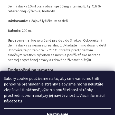
Denná dávka 10 ml oleja obsahuje 50 mg vitamínu E, t.j. 416 %
referenčnej výživovej hodnoty.
Dávkovanie
: 1 čajová lyžička 2x za deň
Balenie
: 200 ml
Upozornenie:
Nie je určené pre deti do 3 rokov. Odporúčaná
denná dávka sa nesmie presiahnuť. Ukladajte mimo dosahu detí!
Uchovávajte pri teplote 5 - 25° C. Chráňte pred priamym
slnečným svetlom! Výrobok sa nesmie používať ako náhrada
pestrej a vyváženej stravy a zdravého životného štýlu.
Dodatočné parametre
Súbory cookie používame na to, aby sme vám umožnili
Kategória
:
Detoxikácia organizmu
pohodlné prehliadanie stránky a aby sme mohli neustále
EAN
:
8594062352112
zlepšovať funkčnosť, výkon a použiteľnosť stránky
prostredníctvom analýzy jej návštevnosti... Viac informácií
Z
nájdete
tu
.
á
Vytvoril Shoptet
p
Nastavenie