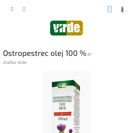
Prejsť
NÁKUP
na
obsah
KOŠÍK
Ostropestrec olej 100 %
47
Značka:
Virde