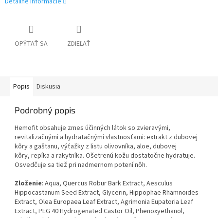
Detailné informácie
OPÝTAŤ SA
ZDIEĽAŤ
Popis
Diskusia
Podrobný popis
Hemofit obsahuje zmes účinných látok so zvieravými,
revitalizačnými a hydratačnými vlastnosťami: extrakt z dubovej
kôry a gaštanu, výťažky z listu olivovníka, aloe, dubovej
kôry, repíka a rakytníka. Ošetrenú kožu dostatočne hydratuje.
Osvedčuje sa tiež pri nadmernom potení nôh.
Zloženie
: Aqua, Quercus Robur Bark Extract, Aesculus
Hippocastanum Seed Extract, Glycerin, Hippophae Rhamnoides
Extract, Olea Europaea Leaf Extract, Agrimonia Eupatoria Leaf
Extract, PEG 40 Hydrogenated Castor Oil, Phenoxyethanol,