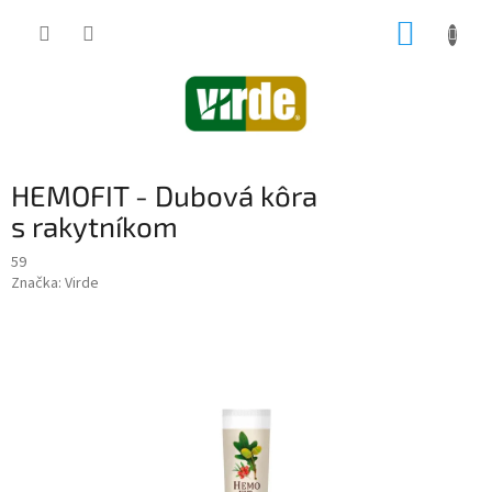
Prejsť
NÁKUP
na
obsah
KOŠÍK
HEMOFIT - Dubová kôra
s rakytníkom
59
Značka:
Virde