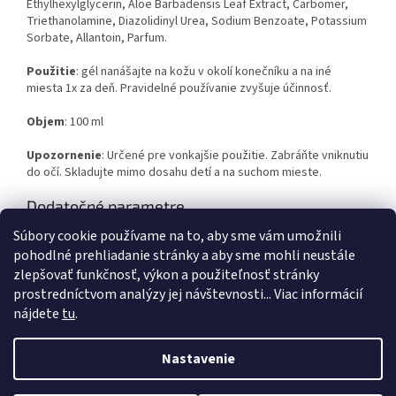
Ethylhexylglycerin, Aloe Barbadensis Leaf Extract, Carbomer,
Triethanolamine, Diazolidinyl Urea, Sodium Benzoate, Potassium
Sorbate, Allantoin, Parfum.
Použitie
: gél nanášajte na kožu v okolí konečníku a na iné
miesta 1x za deň. Pravidelné používanie zvyšuje účinnosť.
Objem
: 100 ml
Upozornenie
: Určené pre vonkajšie použitie. Zabráňte vniknutiu
do očí. Skladujte mimo dosahu detí a na suchom mieste.
Dodatočné parametre
Súbory cookie používame na to, aby sme vám umožnili
Kategória
:
Hemoroidy
pohodlné prehliadanie stránky a aby sme mohli neustále
EAN
:
8594062352211
zlepšovať funkčnosť, výkon a použiteľnosť stránky
prostredníctvom analýzy jej návštevnosti... Viac informácií
Z
nájdete
tu
.
á
Vytvoril Shoptet
p
Nastavenie
ä
t