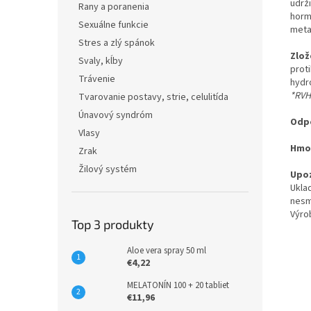
udrži
Rany a poranenia
horm
Sexuálne funkcie
meta
Stres a zlý spánok
Zlož
Svaly, kĺby
proti
Trávenie
hydr
*RVH
Tvarovanie postavy, strie, celulitída
Únavový syndróm
Odpo
Vlasy
Hmo
Zrak
Žilový systém
Upoz
Ukla
nesm
Výro
Top 3 produkty
Aloe vera spray 50 ml
€4,22
MELATONÍN 100 + 20 tabliet
€11,96