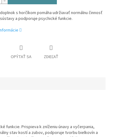
 doplnok s horčíkom pomáha udržiavať normálnu činnosť
sústavy a podporuje psychické funkcie.
informácie
OPÝTAŤ SA
ZDIEĽAŤ
é funkcie. Prispieva k zníženiu únavy a vyčerpania,
lny stav kostí a zubov, podporuje tvorbu bielkovín a