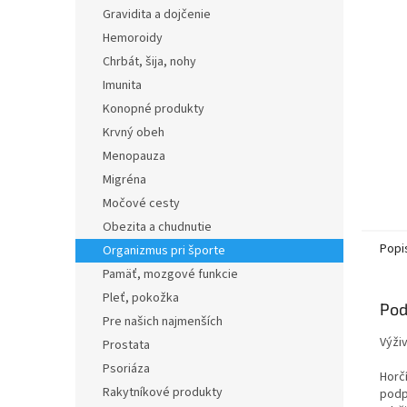
Gravidita a dojčenie
Hemoroidy
Chrbát, šija, nohy
Imunita
Konopné produkty
Krvný obeh
Menopauza
Migréna
Močové cesty
Obezita a chudnutie
Popi
Organizmus pri športe
Pamäť, mozgové funkcie
Pleť, pokožka
Pod
Pre našich najmenších
Výži
Prostata
Psoriáza
Horč
Rakytníkové produkty
podp