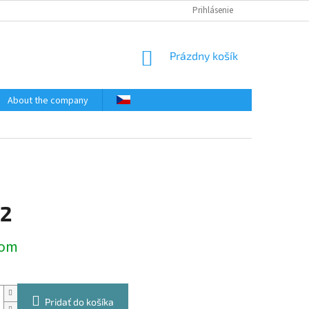
Prihlásenie
NÁKUPNÝ
Prázdny košík
KOŠÍK
About the company
12
ová
Pridať do košíka