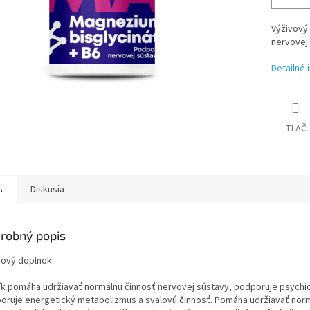
Výživový
nervovej 
Detailné 
TLAČ
s
Diskusia
robný popis
vový doplnok
ík pomáha udržiavať normálnu činnosť nervovej sústavy, podporuje psychick
oruje energetický metabolizmus a svalovú činnosť. Pomáha udržiavať normá