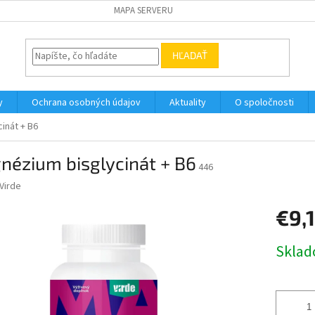
MAPA SERVERU
HĽADAŤ
y
Ochrana osobných údajov
Aktuality
O spoločnosti
inát + B6
nézium bisglycinát + B6
446
Virde
€9,
Jednotk
cena: