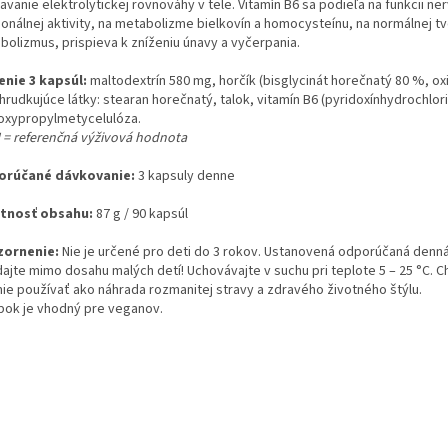
avanie elektrolytickej rovnováhy v tele. Vitamín B6 sa podieľa na funkcii n
onálnej aktivity, na metabolizme bielkovín a homocysteínu, na normálnej t
bolizmus, prispieva k zníženiu únavy a vyčerpania.
enie 3 kapsúl:
maltodextrín 580 mg, horčík (bisglycinát horečnatý 80 %, o
hrudkujúce látky: stearan horečnatý, talok, vitamín B6 (pyridoxínhydrochlor
oxypropylmetycelulóza.
 = referenčná výživová hodnota
rúčané dávkovanie:
3 kapsuly denne
tnosť obsahu:
87 g / 90 kapsúl
ornenie:
Nie je určené pro deti do 3 rokov. Ustanovená odporúčaná denn
dajte mimo dosahu malých detí! Uchovávajte v suchu pri teplote 5 – 25 °C.
ie používať ako náhrada rozmanitej stravy a zdravého životného štýlu.
bok je vhodný pre veganov.