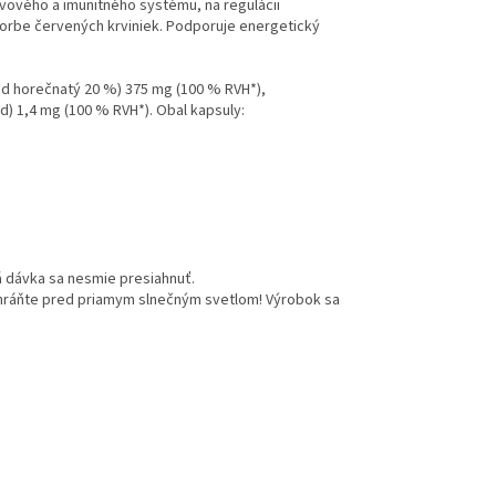
ervového a imunitného systému, na regulácii
vorbe červených krviniek. Podporuje energetický
xid horečnatý 20 %) 375 mg (100 % RVH*),
id) 1,4 mg (100 % RVH*). Obal kapsuly:
á dávka sa nesmie presiahnuť.
 Chráňte pred priamym slnečným svetlom! Výrobok sa