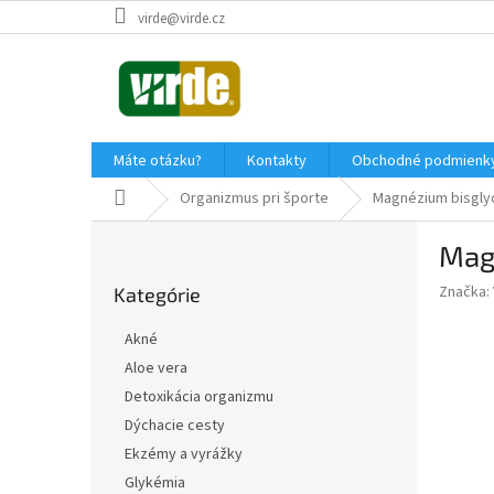
Prejsť
virde@virde.cz
na
obsah
Máte otázku?
Kontakty
Obchodné podmienk
Domov
Organizmus pri športe
Magnézium bisglyc
B
Mag
o
Preskočiť
č
Značka:
Kategórie
kategórie
n
ý
Akné
p
Aloe vera
a
Detoxikácia organizmu
n
e
Dýchacie cesty
l
Ekzémy a vyrážky
Glykémia